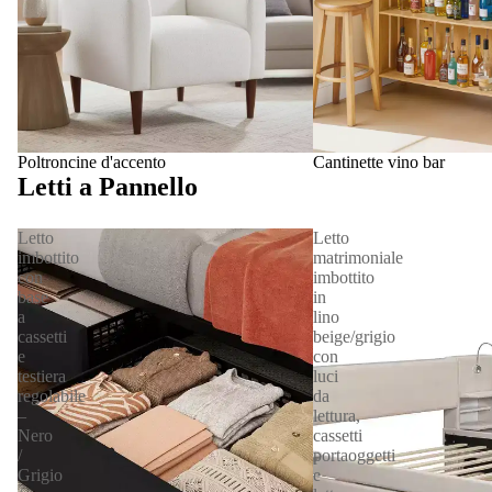
Poltroncine d'accento
Cantinette vino bar
Letti a Pannello
Letto
Letto
imbottito
matrimoniale
con
imbottito
base
in
a
lino
cassetti
beige/grigio
e
con
testiera
luci
regolabile
da
–
lettura,
Nero
cassetti
/
portaoggetti
Grigio
e