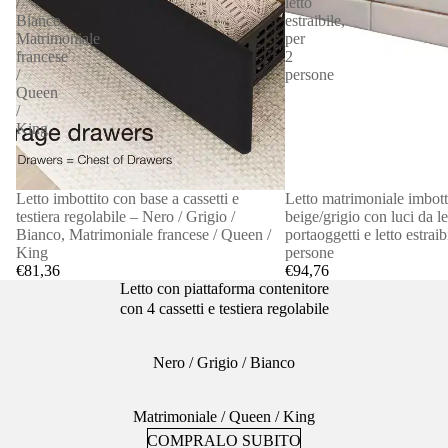
/
letto
Bianco,
estraibile,
Matrimoniale
per
francese
2
/
persone
Queen
/
King
Letto imbottito con base a cassetti e
Letto matrimoniale imbotti
testiera regolabile – Nero / Grigio /
beige/grigio con luci da let
Bianco, Matrimoniale francese / Queen /
portaoggetti e letto estraib
King
persone
€81,36
€94,76
Letto con piattaforma contenitore
con 4 cassetti e testiera regolabile
Nero / Grigio / Bianco
Matrimoniale / Queen / King
COMPRALO SUBITO